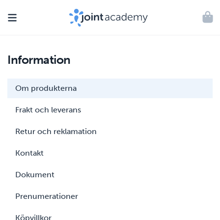
VIDARE
TILL
Varukor
INNEHÅLL
Information
Om produkterna
Frakt och leverans
Retur och reklamation
Kontakt
Dokument
Prenumerationer
Köpvillkor