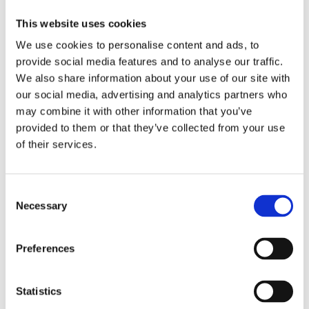
Produkter valda med omsorg
This website uses cookies
Våra produkter är framtagna för att ge dig de
We use cookies to personalise content and ads, to
bästa möjligheterna till en smärtfri och aktiv
provide social media features and to analyse our traffic.
vardag. För att du ska kunna känna dig trygg med
We also share information about your use of our site with
ditt val när du handlar hos oss, så granskas varje
our social media, advertising and analytics partners who
produkt noga av vårt team innan de blir en del av
may combine it with other information that you’ve
vårt sortiment. När vi erbjuder nya produkter så
provided to them or that they’ve collected from your use
kan du känna dig säker på att de är
of their services.
kvalitetssäkrade!
Consent
Vi som väljer ut produkterna
Necessary
Selection
Hos Joint Academy finns ett erfaret team av
Preferences
forskare, medicinska experter, fysioterapeuter och
läkare. Tillsammans har vi arbetat med forskning
och behandling inom ledhälsa i över 40 år. Vi
Statistics